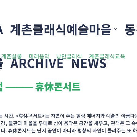
A
계촌클래식예술마을
동
계촌살롱
미래음악
낭만클래식
계촌클래식교육
을
ARCHIVE
NEWS
사업 ⸻ 휴休콘서트
는 시간. <휴休콘서트>는 자연이 주는 힐링 에너지와 예술의 아름다움
강, 들판과 마을을 무대로 삼아 음악은 공간을 채우고, 관객은 그 
니다. 휴休콘서트는 단지 공연이 아니라 평창의 자연이 들려주는 또 