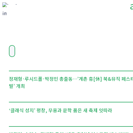
정재형·루시드폴·박정민 총출동…’계촌 휴[休] 북&뮤직 페스
벌’ 개최
‘클래식 성지’ 평창, 무용과 문학 품은 새 축제 잇따라