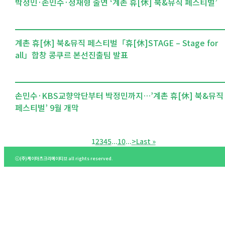
박정민·손민수·정재형 출연 ‘계촌 휴[休] 북&뮤직 페스티벌’
계촌 휴[休] 북&뮤직 페스티벌「휴[休]STAGE – Stage for
all」합창 콩쿠르 본선진출팀 발표
손민수·KBS교향악단부터 박정민까지…’계촌 휴[休] 북&뮤직
페스티벌’ 9월 개막
1
2
3
4
5
...
10
...
>
Last »
ⓒ(주)케이아츠크리에이티브 all rights reserved.