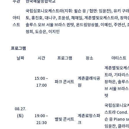
주관
한국예술종합학교
국립심포니오케스트라(지휘: 윌슨 응 / 협연: 임윤찬), 유키 구
아티
토, 홍진호, 대니구, 조윤성, 채재일, 계촌별빛오케스트라, 장하
스트
솔루스 오브 서울 브라스 퀸텟, 온드림앙상블, 이예린, 주연선, 
정희, 도승은, 이지민
프로그램
날짜
시간
프로그램
장소
아티스트
계촌별빛오케
트라, 기타리
15:00 –
계촌클래식공
파크 콘서트
장하은, 솔루스
17:00
원
브 서울 브라스
텟
국립심포니오
08.27.
스트라 Cond.
(토)
19:00 –
계촌로망스파
별빛 콘서트
슨 응 Piano so
21:30
크
임윤찬, 클라