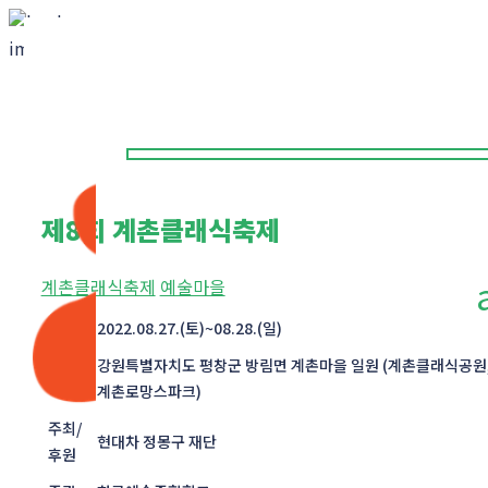
제8회 계촌클래식축제
계촌클래식축제
예술마을
일시
2022.08.27.(토)~08.28.(일)
강원특별자치도 평창군 방림면 계촌마을 일원 (계촌클래식공원
장소
계촌로망스파크)
주최/
현대차 정몽구 재단
후원